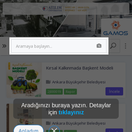
Kırsal Kalkınmada Başkent Modeli
Ankara Büyükşehir Belediyesi
Koleksiyonu
İncele
2J000019
Rapor
Aradığınızı buraya yazın. Detaylar
Ankara Miras
için
tıklayınız
Ankara Büyükşehir Belediyesi
Koleksiyonu
Anladım